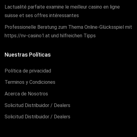
Lactualité parfaite examine le meilleur casino en ligne
suisse et ses offres intéressantes
Professionelle Beratung zum Thema Online-Glücksspiel mit
https://nv-casino1.at und hilfreichen Tipps
Nuestras Políticas
Política de privacidad
Terminos y Condiciones
Acerca de Nosotros
Solicitud Distribuidor / Dealers
Solicitud Distribuidor / Dealers