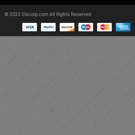
© 2023
Elocorp.com
All Rights Reserved.