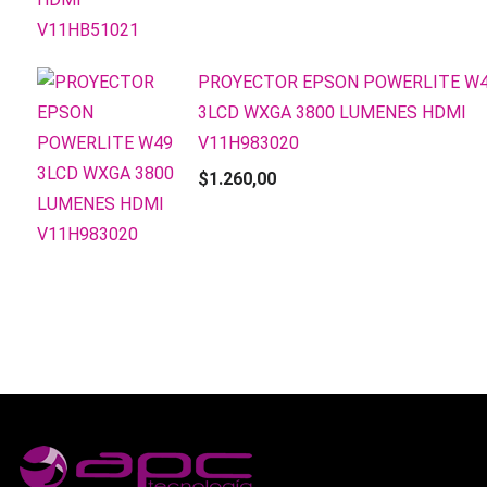
PROYECTOR EPSON POWERLITE W
3LCD WXGA 3800 LUMENES HDMI
V11H983020
$
1.260,00