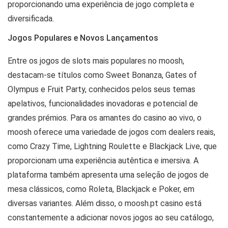
proporcionando uma experiência de jogo completa e
diversificada.
Jogos Populares e Novos Lançamentos
Entre os jogos de slots mais populares no
moosh
,
destacam-se títulos como Sweet Bonanza, Gates of
Olympus e Fruit Party, conhecidos pelos seus temas
apelativos, funcionalidades inovadoras e potencial de
grandes prémios. Para os amantes do casino ao vivo, o
moosh
oferece uma variedade de jogos com dealers reais,
como Crazy Time, Lightning Roulette e Blackjack Live, que
proporcionam uma experiência autêntica e imersiva. A
plataforma também apresenta uma seleção de jogos de
mesa clássicos, como Roleta, Blackjack e Poker, em
diversas variantes. Além disso, o
moosh.pt casino
está
constantemente a adicionar novos jogos ao seu catálogo,