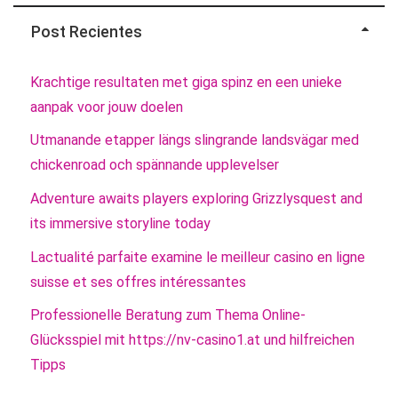
Post Recientes
Krachtige resultaten met giga spinz en een unieke
aanpak voor jouw doelen
Utmanande etapper längs slingrande landsvägar med
chickenroad och spännande upplevelser
Adventure awaits players exploring Grizzlysquest and
its immersive storyline today
Lactualité parfaite examine le meilleur casino en ligne
suisse et ses offres intéressantes
Professionelle Beratung zum Thema Online-
Glücksspiel mit https://nv-casino1.at und hilfreichen
Tipps