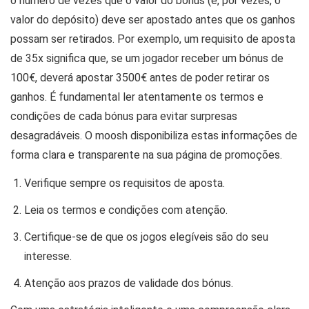
o número de vezes que o valor do bónus (e, por vezes, o
valor do depósito) deve ser apostado antes que os ganhos
possam ser retirados. Por exemplo, um requisito de aposta
de 35x significa que, se um jogador receber um bónus de
100€, deverá apostar 3500€ antes de poder retirar os
ganhos. É fundamental ler atentamente os termos e
condições de cada bónus para evitar surpresas
desagradáveis. O
moosh
disponibiliza estas informações de
forma clara e transparente na sua página de promoções.
Verifique sempre os requisitos de aposta.
Leia os termos e condições com atenção.
Certifique-se de que os jogos elegíveis são do seu
interesse.
Atenção aos prazos de validade dos bónus.