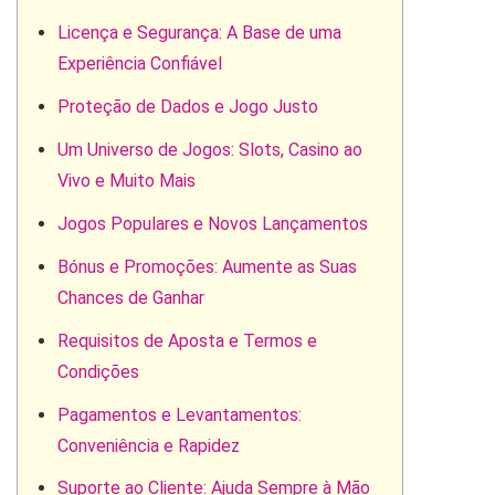
Licença e Segurança: A Base de uma
Experiência Confiável
Proteção de Dados e Jogo Justo
Um Universo de Jogos: Slots, Casino ao
Vivo e Muito Mais
Jogos Populares e Novos Lançamentos
Bónus e Promoções: Aumente as Suas
Chances de Ganhar
Requisitos de Aposta e Termos e
Condições
Pagamentos e Levantamentos:
Conveniência e Rapidez
Suporte ao Cliente: Ajuda Sempre à Mão