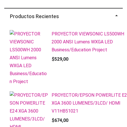
Productos Recientes
PROYECTOR VIEWSONIC LS500WH
2000 ANSI Lumens WXGA LED
Business/Education Project
$
529,00
PROYECTOR/EPSON POWERLITE E2
XGA 3600 LUMENES/3LCD/ HDMI
V11HB51021
$
674,00