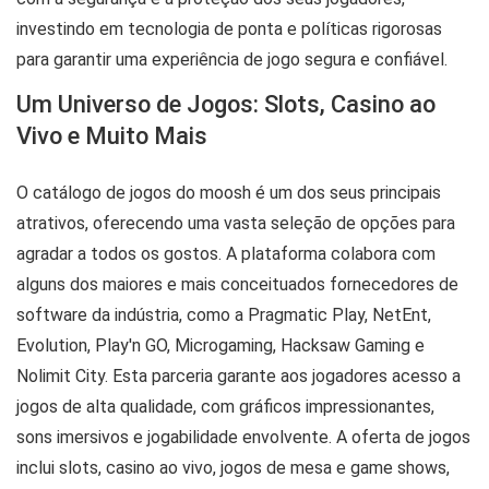
investindo em tecnologia de ponta e políticas rigorosas
para garantir uma experiência de jogo segura e confiável.
Um Universo de Jogos: Slots, Casino ao
Vivo e Muito Mais
O catálogo de jogos do
moosh
é um dos seus principais
atrativos, oferecendo uma vasta seleção de opções para
agradar a todos os gostos. A plataforma colabora com
alguns dos maiores e mais conceituados fornecedores de
software da indústria, como a Pragmatic Play, NetEnt,
Evolution, Play'n GO, Microgaming, Hacksaw Gaming e
Nolimit City. Esta parceria garante aos jogadores acesso a
jogos de alta qualidade, com gráficos impressionantes,
sons imersivos e jogabilidade envolvente. A oferta de jogos
inclui slots, casino ao vivo, jogos de mesa e game shows,