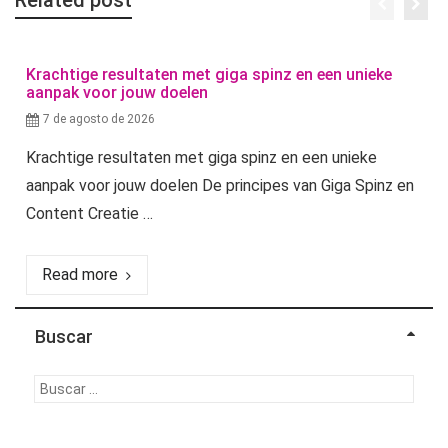
Krachtige resultaten met giga spinz en een unieke
aanpak voor jouw doelen
Posted
7 de agosto de 2026
on
Krachtige resultaten met giga spinz en een unieke
aanpak voor jouw doelen De principes van Giga Spinz en
Content Creatie …
Krachtige resultaten met giga spinz en een un
Read more
Buscar
Buscar: