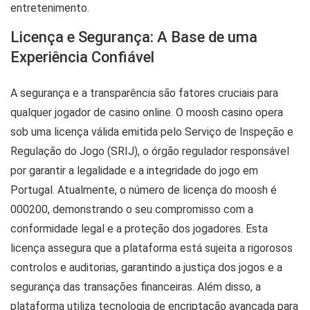
entretenimento.
Licença e Segurança: A Base de uma
Experiência Confiável
A segurança e a transparência são fatores cruciais para
qualquer jogador de casino online. O
moosh casino
opera
sob uma licença válida emitida pelo Serviço de Inspeção e
Regulação do Jogo (SRIJ), o órgão regulador responsável
por garantir a legalidade e a integridade do jogo em
Portugal. Atualmente, o número de licença do
moosh
é
000200, demonstrando o seu compromisso com a
conformidade legal e a proteção dos jogadores. Esta
licença assegura que a plataforma está sujeita a rigorosos
controlos e auditorias, garantindo a justiça dos jogos e a
segurança das transações financeiras. Além disso, a
plataforma utiliza tecnologia de encriptação avançada para