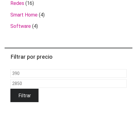
Redes
(16)
Smart Home
(4)
Software
(4)
Filtrar por precio
Precio
mínimo
Precio
máximo
Filtrar