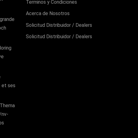
Terminos y Condiciones
Acerca de Nosotros
ngrande
Solicitud Distribuidor / Dealers
och
Solicitud Distribuidor / Dealers
loring
ve
e
e et ses
m Thema
/nv-
ps