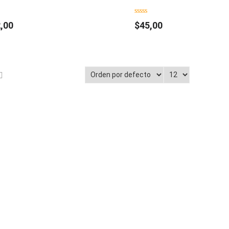
0
,00
$
45,00
out
of
5