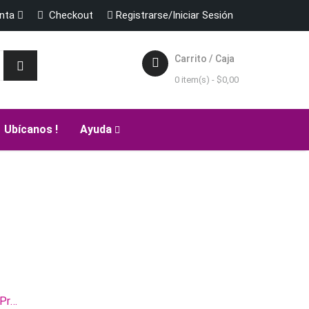
enta
Checkout
Registrarse/Iniciar Sesión
Carrito / Caja
0 item(s) -
$
0,00
Ubícanos !
Ayuda
Licencia Microsoft Office Professional Plus 2021 Lifetime for 1 Windows PC DIGITAL