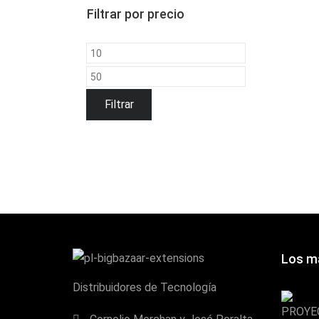
Filtrar por precio
Precio
mínimo
Precio
máximo
Filtrar
Los m
Distribuidores de Tecnología