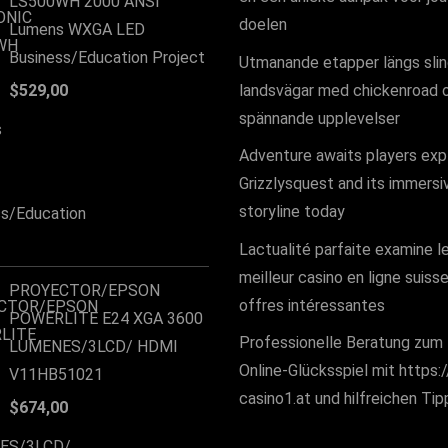
LS500WH 2000 ANSI
doelen
Lumens WXGA LED
Business/Education Project
Utmanande etapper längs sli
landsvägar med chickenroad 
$
529,00
spännande upplevelser
Adventure awaits players exp
Grizzlysquest and its immersi
storyline today
Lactualité parfaite examine l
meilleur casino en ligne suiss
PROYECTOR/EPSON
offres intéressantes
POWERLITE E24 XGA 3600
Professionelle Beratung zu
LUMENES/3LCD/ HDMI
Online-Glücksspiel mit https:/
V11HB51021
casino1.at und hilfreichen Tip
$
674,00