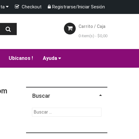
nta
Checkout
Registrarse/Iniciar Sesión
Carrito / Caja
0 item(s) -
$
0,00
Ubícanos !
Ayuda
com
Buscar
Buscar: