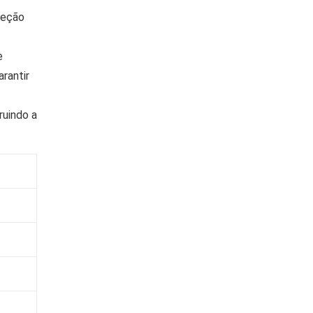
teção
e
rantir
ruindo a