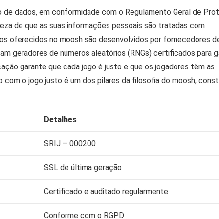
ão de dados, em conformidade com o Regulamento Geral de Pro
eza de que as suas informações pessoais são tratadas com
gos oferecidos no
moosh
são desenvolvidos por fornecedores d
zam geradores de números aleatórios (RNGs) certificados para ga
ficação garante que cada jogo é justo e que os jogadores têm as
om o jogo justo é um dos pilares da filosofia do
moosh
, const
Detalhes
SRIJ – 000200
SSL de última geração
Certificado e auditado regularmente
Conforme com o RGPD