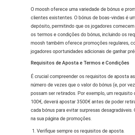
O
moosh
oferece uma variedade de bónus e promo
clientes existentes. O bónus de boas-vindas é um
depósito, permitindo que os jogadores comecem 
os termos e condições do bónus, incluindo os req
moosh
também oferece promoções regulares, como
jogadores oportunidades adicionais de ganhar pr
Requisitos de Aposta e Termos e Condições
É crucial compreender os requisitos de aposta a
número de vezes que o valor do bónus (e, por ve
possam ser retirados. Por exemplo, um requisito 
100€, deverá apostar 3500€ antes de poder retir
cada bónus para evitar surpresas desagradáveis.
na sua página de promoções.
Verifique sempre os requisitos de aposta.