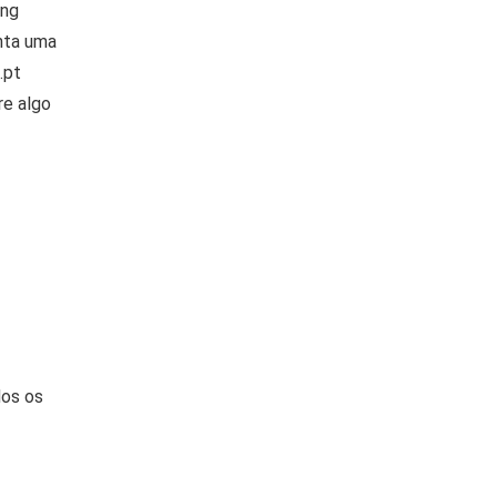
ing
nta uma
.pt
re algo
dos os