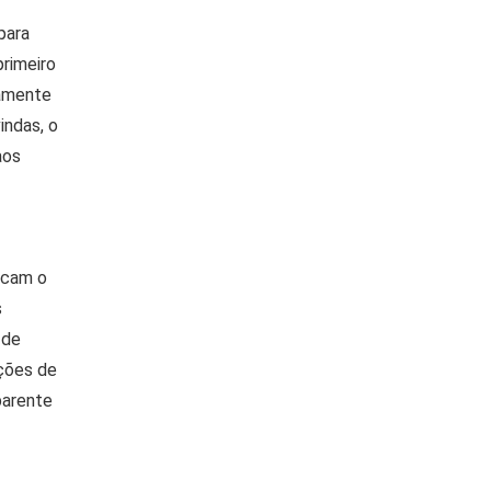
para
primeiro
tamente
indas, o
aos
icam o
s
 de
ições de
parente