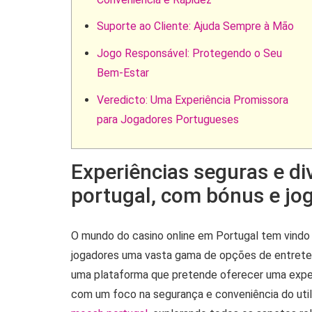
Suporte ao Cliente: Ajuda Sempre à Mão
Jogo Responsável: Protegendo o Seu
Bem-Estar
Veredicto: Uma Experiência Promissora
para Jogadores Portugueses
Experiências seguras e di
portugal, com bónus e jo
O mundo do casino online em Portugal tem vindo
jogadores uma vasta gama de opções de entrete
uma plataforma que pretende oferecer uma exper
com um foco na segurança e conveniência do utili