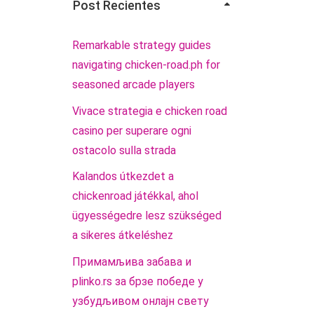
Post Recientes
Remarkable strategy guides
navigating chicken-road.ph for
seasoned arcade players
Vivace strategia e chicken road
casino per superare ogni
ostacolo sulla strada
Kalandos útkezdet a
chickenroad játékkal, ahol
ügyességedre lesz szükséged
a sikeres átkeléshez
Примамљива забава и
plinko.rs за брзе победе у
узбудљивом онлајн свету