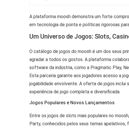
A plataforma
moosh
demonstra um forte comprom
em tecnologia de ponta e políticas rigorosas para
Um Universo de Jogos: Slots, Casin
O catálogo de jogos do
moosh
é um dos seus pri
agradar a todos os gostos. A plataforma colabo
software da indústria, como a Pragmatic Play, Ne
Esta parceria garante aos jogadores acesso a jog
jogabilidade envolvente. A oferta de jogos inclu
experiência de jogo completa e diversificada.
Jogos Populares e Novos Lançamentos
Entre os jogos de slots mais populares no
moosh
Party, conhecidos pelos seus temas apelativos, f