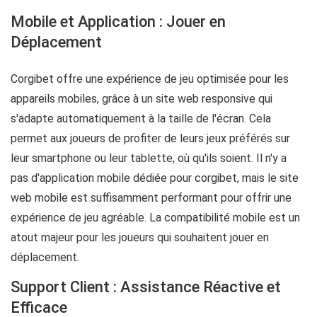
Mobile et Application : Jouer en
Déplacement
Corgibet offre une expérience de jeu optimisée pour les
appareils mobiles, grâce à un site web responsive qui
s'adapte automatiquement à la taille de l'écran. Cela
permet aux joueurs de profiter de leurs jeux préférés sur
leur smartphone ou leur tablette, où qu'ils soient. Il n'y a
pas d'application mobile dédiée pour corgibet, mais le site
web mobile est suffisamment performant pour offrir une
expérience de jeu agréable. La compatibilité mobile est un
atout majeur pour les joueurs qui souhaitent jouer en
déplacement.
Support Client : Assistance Réactive et
Efficace