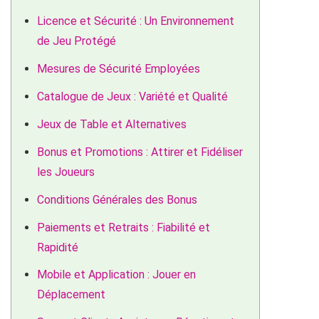
Licence et Sécurité : Un Environnement
de Jeu Protégé
Mesures de Sécurité Employées
Catalogue de Jeux : Variété et Qualité
Jeux de Table et Alternatives
Bonus et Promotions : Attirer et Fidéliser
les Joueurs
Conditions Générales des Bonus
Paiements et Retraits : Fiabilité et
Rapidité
Mobile et Application : Jouer en
Déplacement