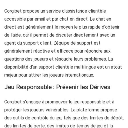
Corgibet propose un service d'assistance clientèle
accessible par email et par chat en direct. Le chat en
direct est généralement le moyen le plus rapide d'obtenir
de l'aide, car il permet de discuter directement avec un
agent du support client. L'équipe de support est
généralement réactive et efficace pour répondre aux
questions des joueurs et résoudre leurs problèmes. La
disponibilité d'un support clientèle multilingue est un atout
majeur pour attirer les joueurs internationaux.
Jeu Responsable : Prévenir les Dérives
Corgibet s'engage à promouvoir le jeu responsable et à
protéger les joueurs vulnérables. La plateforme propose
des outils de contrôle du jeu, tels que des limites de dépôt,
des limites de perte, des limites de temps de jeu et la