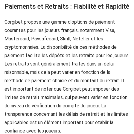
Paiements et Retraits : Fiabilité et Rapidité
Corgibet propose une gamme d'options de paiement
courantes pour les joueurs français, notamment Visa,
Mastercard, Paysafecard, Skrill, Neteller et les
cryptomonnaies. La disponibilité de ces méthodes de
paiement facilite les dépôts et les retraits pour les joueurs.
Les retraits sont généralement traités dans un délai
raisonnable, mais cela peut varier en fonction de la
méthode de paiement choisie et du montant du retrait. Il
est important de noter que Corgibet peut imposer des
limites de retrait maximales, qui peuvent varier en fonction
du niveau de vérification du compte du joueur. La
transparence concernant les délais de retrait et les limites
applicables est un élément important pour établir la
confiance avec les joueurs.