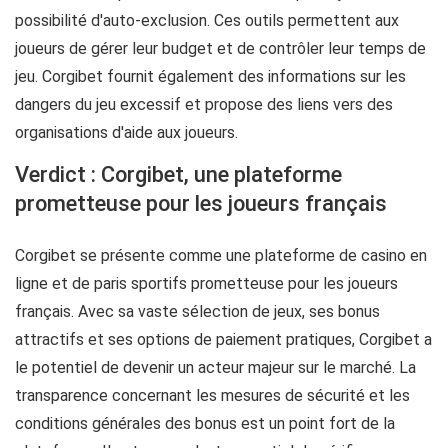
possibilité d'auto-exclusion. Ces outils permettent aux
joueurs de gérer leur budget et de contrôler leur temps de
jeu. Corgibet fournit également des informations sur les
dangers du jeu excessif et propose des liens vers des
organisations d'aide aux joueurs.
Verdict : Corgibet, une plateforme
prometteuse pour les joueurs français
Corgibet se présente comme une plateforme de casino en
ligne et de paris sportifs prometteuse pour les joueurs
français. Avec sa vaste sélection de jeux, ses bonus
attractifs et ses options de paiement pratiques, Corgibet a
le potentiel de devenir un acteur majeur sur le marché. La
transparence concernant les mesures de sécurité et les
conditions générales des bonus est un point fort de la