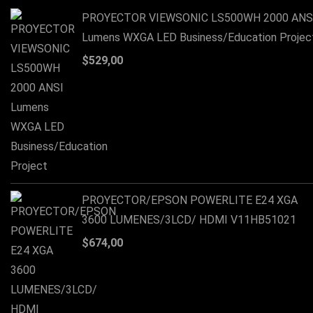
PROYECTOR VIEWSONIC LS500WH 2000 ANS
Lumens WXGA LED Business/Education Projec
$
529,00
PROYECTOR/EPSON POWERLITE E24 XGA
3600 LUMENES/3LCD/ HDMI V11HB51021
$
674,00