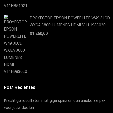
PROYECTOR EPSON POWERLITE W49 3LCD
WXGA 3800 LUMENES HDMI V11H983020
$
1.260,00
Post Recientes
Krachtige resultaten met giga spinz en een unieke aanpak
voor jouw doelen