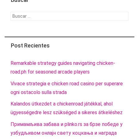
Buscar:
Post Recientes
Remarkable strategy guides navigating chicken-
road.ph for seasoned arcade players
Vivace strategia e chicken road casino per superare
ogni ostacolo sulla strada
Kalandos útkezdet a chickenroad játékkal, ahol
ügyességedre lesz szükséged a sikeres átkeléshez
Примамљива забава и plinko.rs за брзе победе у
узбудљивом онлајн свету коцкања и награда