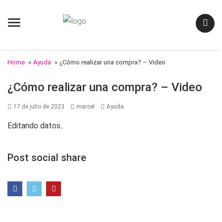
Menu
Home
»
Ayuda
»
¿Cómo realizar una compra? – Video
¿Cómo realizar una compra? – Video
Posted
Author
Categories
17 de julio de 2023
marcel
Ayuda
on
Editando datos..
Post social share