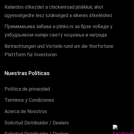
Kalandos útkezdet a chickenroad játékkal, ahol
ügyességedre lesz szükséged a sikeres átkeléshez
Примамљива забава и plinko.rs за брзе победе у
узбудљивом онлајн свету коцкања и награда
Betrachtungen und Vorteile rund um die thorfortune
Plattform für Investoren
Nuestras Políticas
Política de privacidad
Terminos y Condiciones
Acerca de Nosotros
Solicitud Distribuidor / Dealers
Solicitud Distribuidor / Dealers