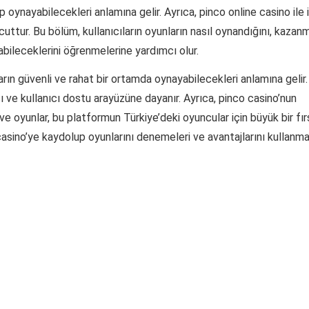
nayabilecekleri anlamına gelir. Ayrıca, pinco online casino ile il
uttur. Bu bölüm, kullanıcıların oyunların nasıl oynandığını, kazan
şabileceklerini öğrenmelerine yardımcı olur.
arın güvenli ve rahat bir ortamda oynayabilecekleri anlamına gelir.
sı ve kullanıcı dostu arayüzüne dayanır. Ayrıca, pinco casino’nun
r ve oyunlar, bu platformun Türkiye’deki oyuncular için büyük bir fı
asino’ye kaydolup oyunlarını denemeleri ve avantajlarını kullanmal