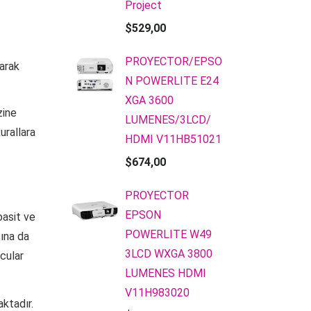
Project
$
529,00
PROYECTOR/EPSO
larak
N POWERLITE E24
XGA 3600
zine
LUMENES/3LCD/
urallara
HDMI V11HB51021
$
674,00
PROYECTOR
EPSON
basit ve
POWERLITE W49
sına da
3LCD WXGA 3800
ncular
LUMENES HDMI
V11H983020
aktadır.