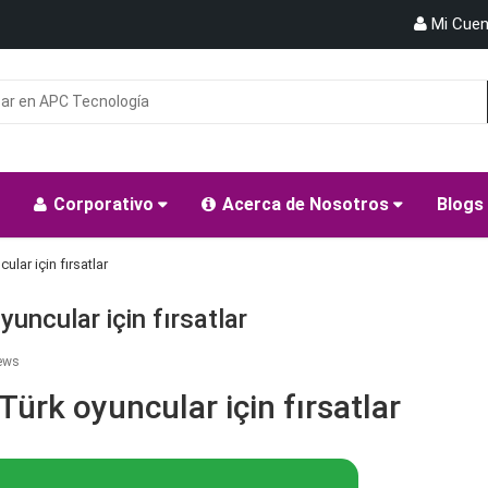
Mi Cue
Corporativo
Acerca de Nosotros
Blogs
lar için fırsatlar
uncular için fırsatlar
ies
News
Türk oyuncular için fırsatlar