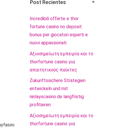
Post Recientes
Incredibili offerte e thor
fortune casino no deposit
bonus per giocatori esperti e
nuovi appassionati
Αξιοσημείωτη εμπειρία και το
thorfortune casino για
απαιτητικούς παίκτες
Zukunftssichere Strategien
entwickeln und mit
ninlayscasino.de langfristig
profitieren
Αξιοσημείωτη εμπειρία και το
thorfortune casino για
ayfasını