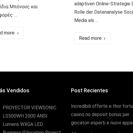
adaptiven Online-Strategie 
ίδια Μπόνους και
Rolle der Datenanalyse Soci
φορές …
Media als …
casino no deposit bonus per giocatori esperti e nuovi appassionat
Αξιοσημείωτη εμπειρία και το thorfortune casino για
ad more
Zukunftssicher
Read more
ás Vendidos
Post Recientes
Incredibili offerte e thor fort
PROYECTOR VIEWSONIC
casino no deposit bonus per
LS500WH 2000 ANSI
giocatori esperti e nuovi appa
Lumens WXGA LED
Business/Education Project