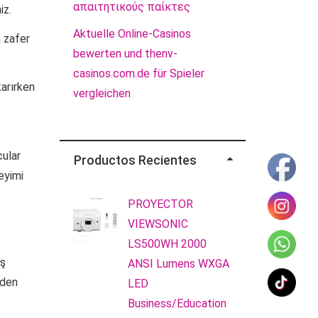
απαιτητικούς παίκτες
iz.
Aktuelle Online-Casinos
a zafer
bewerten und thenv-
casinos.com.de für Spieler
karırken
vergleichen
cular
Productos Recientes
eyimi
PROYECTOR
VIEWSONIC
LS500WH 2000
iş
ANSI Lumens WXGA
rden
LED
Business/Education