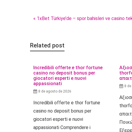
« 1xBet Türkiye’de – spor bahisleri ve casino tek
Related post
Incredibili offerte e thor fortune
Αξιοσ
casino no deposit bonus per
thorf
giocatori esperti e nuovi
απαιτ
appassionati
Post
8 de
Posted
on
8 de agosto de 2026
on
Αξιοσ
Incredibili offerte e thor fortune
thorf
casino no deposit bonus per
απαιτ
giocatori esperti e nuovi
Ποικι
appassionati Comprendere i
Εξερ