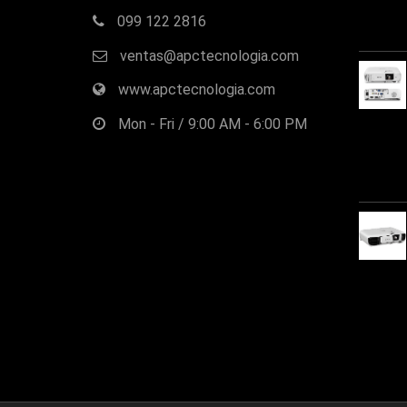
099 122 2816
ventas@apctecnologia.com
www.apctecnologia.com
Mon - Fri / 9:00 AM - 6:00 PM