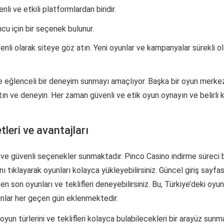
li ve etkili platformlardan biridir.
ncu için bir seçenek bulunur.
enli olarak siteye göz atın. Yeni oyunlar ve kampanyalar sürekli o
 ve eğlenceli bir deneyim sunmayı amaçlıyor. Başka bir oyun merke
ın ve deneyin. Her zaman güvenli ve etik oyun oynayın ve belirli k
leri ve avantajları
n ve güvenli seçenekler sunmaktadır. Pinco Casino indirme süreci 
nı tıklayarak oyunları kolayca yükleyebilirsiniz. Güncel giriş sayfa
en son oyunları ve teklifleri deneyebilirsiniz. Bu, Türkiye’deki oyu
yunlar her geçen gün eklenmektedir.
 oyun türlerini ve teklifleri kolayca bulabilecekleri bir arayüz sunm