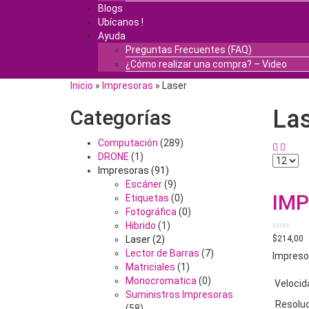
Blogs
Ubícanos !
Ayuda
Preguntas Frecuentes (FAQ)
¿Cómo realizar una compra? – Video
Inicio
»
Impresoras
» Laser
La
Categorías
Computación
(289)
DRONE
(1)
Impresoras
(91)
Escáner
(9)
Etiquetas
(0)
Fotográfica
(0)
Hibrido
(1)
0
$
214,00
Laser
(2)
out
Lector de Barras
(7)
of
Impres
5
Matriciales
(1)
Monocromatica
(0)
Velocid
Suministros Impresoras
Resoluc
(58)