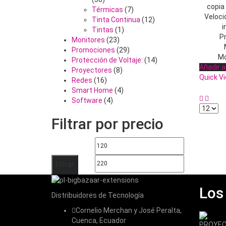
copia
Térmicas
(7)
Veloci
Tinta Continua
(12)
i
Tintas
(1)
P
Monitores
(23)
Promociones
(29)
Mo
Protección de Voltaje:
(14)
Añadir al
Proyectores
(8)
Quick V
Redes
(16)
Smart Home
(4)
Software
(4)
Filtrar por precio
Precio
Precio
mínimo
máximo
Filtrar
Los
Distribuidores de Tecnología
Cornelio Merchan y José Peralta,
Cuenca, Ecuador