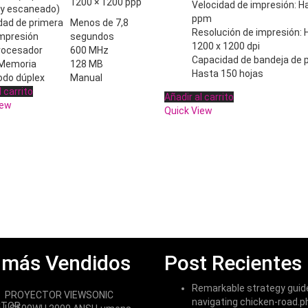
1200 × 1200 ppp
Velocidad de impresión: H
 y escaneado)
ppm
dad de primera
Menos de 7,8
Resolución de impresión: 
mpresión
segundos
1200 x 1200 dpi
rocesador
600 MHz
Capacidad de bandeja de p
Memoria
128 MB
Hasta 150 hojas
do dúplex
Manual
 carrito
Añadir al carrito
iew
Quick View
 más Vendidos
Post Recientes
Remarkable strategy guid
PROYECTOR VIEWSONIC
navigating chicken-road.ph