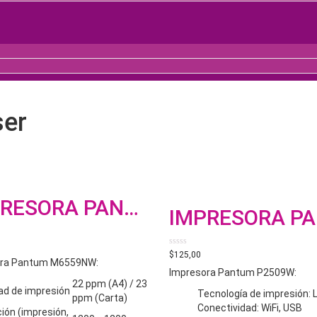
ser
IMPRESORA PANTUM M6559NW
0
$
125,00
ora Pantum M6559NW:
out
of
Impresora Pantum P2509W:
5
22 ppm (A4) / 23
ad de impresión
Tecnología de impresión: 
ppm (Carta)
Conectividad: WiFi, USB
ión (impresión,