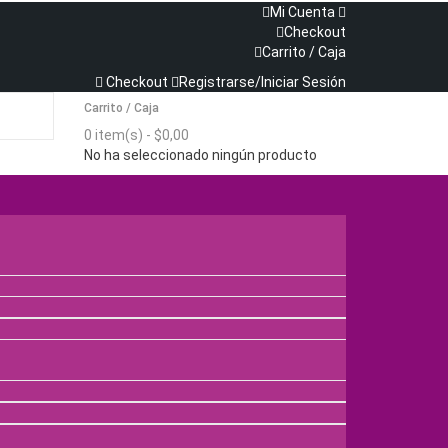
Mi Cuenta
Checkout
Carrito / Caja
Checkout
Registrarse/Iniciar Sesión
Carrito / Caja
0 item(s) -
$
0,00
No ha seleccionado ningún producto