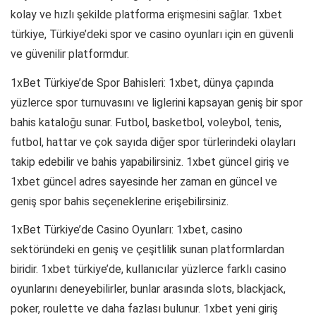
kolay ve hızlı şekilde platforma erişmesini sağlar. 1xbet
türkiye, Türkiye’deki spor ve casino oyunları için en güvenli
ve güvenilir platformdur.
1xBet Türkiye’de Spor Bahisleri: 1xbet, dünya çapında
yüzlerce spor turnuvasını ve liglerini kapsayan geniş bir spor
bahis kataloğu sunar. Futbol, basketbol, voleybol, tenis,
futbol, hattar ve çok sayıda diğer spor türlerindeki olayları
takip edebilir ve bahis yapabilirsiniz. 1xbet güncel giriş ve
1xbet güncel adres sayesinde her zaman en güncel ve
geniş spor bahis seçeneklerine erişebilirsiniz.
1xBet Türkiye’de Casino Oyunları: 1xbet, casino
sektöründeki en geniş ve çeşitlilik sunan platformlardan
biridir. 1xbet türkiye’de, kullanıcılar yüzlerce farklı casino
oyunlarını deneyebilirler, bunlar arasında slots, blackjack,
poker, roulette ve daha fazlası bulunur. 1xbet yeni giriş