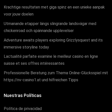
Krachtige resultaten met giga spinz en een unieke aanpak
voor jouw doelen
Utmanande etapper längs slingrande landsvägar med
chickenroad och spännande upplevelser
Adventure awaits players exploring Grizzlysquest and its
immersive storyline today
Lactualité parfaite examine le meilleur casino en ligne
suisse et ses offres intéressantes
Professionelle Beratung zum Thema Online-Glücksspiel mit
https://nv-casino1.at und hilfreichen Tipps
Nuestras Políticas
Política de privacidad