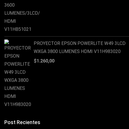
PROYECTOR EPSON POWERLITE W49 3LCD
WXGA 3800 LUMENES HDMI V11H983020
$
1.260,00
Post Recientes