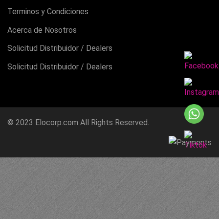
Terminos y Condiciones
Acerca de Nosotros
Solicitud Distribuidor / Dealers
Solicitud Distribuidor / Dealers
© 2023
Elocorp.com
All Rights Reserved.