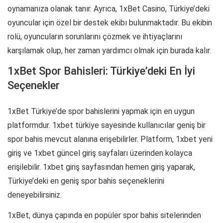
oynamanıza olanak tanır. Ayrıca, 1xBet Casino, Türkiye’deki
oyuncular için özel bir destek ekibı bulunmaktadır. Bu ekibin
rolü, oyuncuların sorunlarını çözmek ve ihtiyaçlarını
karşılamak olup, her zaman yardımcı olmak için burada kalır.
1xBet Spor Bahisleri: Türkiye’deki En İyi
Seçenekler
1xBet Türkiye’de spor bahislerini yapmak için en uygun
platformdur. 1xbet türkiye sayesinde kullanıcılar geniş bir
spor bahis mevcut alanına erişebilirler. Platform, 1xbet yeni
giriş ve 1xbet güncel giriş sayfaları üzerinden kolayca
erişilebilir. 1xbet giriş sayfasından hemen giriş yaparak,
Türkiye’deki en geniş spor bahis seçeneklerini
deneyebilirsiniz.
1xBet, dünya çapında en popüler spor bahis sitelerinden