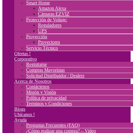
Smart Home
Amazon Alexa
Cámaras EZVIZ
Protección de Voltaje:
Reguladores
UPS
Proyección
Proyectores
Servicio Técnico
Ofertas !
Corporativo
Registrarse
Compras Mayoristas
Solicitud Distribuidor / Dealers
Acerca de Nosotros
Contáctenos
Misión y Visión
Política de privacidad
Terminos y Condiciones
Blogs
Ubícanos !
Ayuda
Preguntas Frecuentes (FAQ)
¿Cómo realizar una compra? – Video