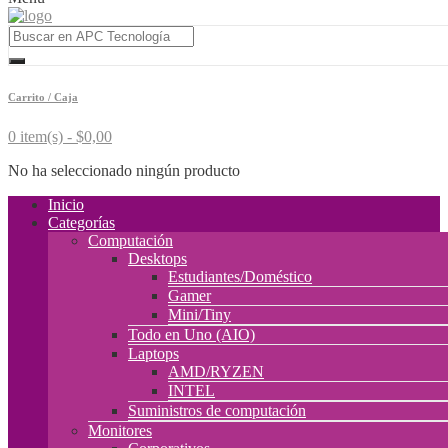
Carrito / Caja
0 item(s) -
$
0,00
No ha seleccionado ningún producto
Inicio
Categorías
Computación
Desktops
Estudiantes/Doméstico
Gamer
Mini/Tiny
Todo en Uno (AIO)
Laptops
AMD/RYZEN
INTEL
Suministros de computación
Monitores