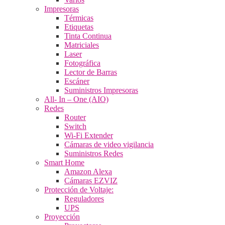
Impresoras
Térmicas
Etiquetas
Tinta Continua
Matriciales
Laser
Fotográfica
Lector de Barras
Escáner
Suministros Impresoras
All- In – One (AIO)
Redes
Router
Switch
Wi-Fi Extender
Cámaras de video vigilancia
Suministros Redes
Smart Home
Amazon Alexa
Cámaras EZVIZ
Protección de Voltaje:
Reguladores
UPS
Proyección