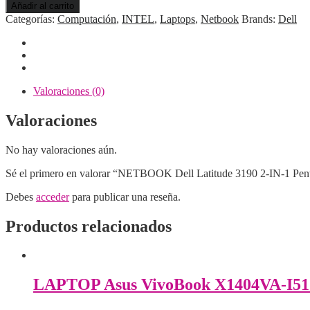
Dell
Añadir al carrito
Latitude
Categorías:
Computación
,
INTEL
,
Laptops
,
Netbook
Brands:
Dell
3190
2-
IN-
1
Pentium®
N5000
Valoraciones (0)
128GB
SSD
Valoraciones
8GB
11.6'
No hay valoraciones aún.
(1366x768)
TOUCH
Sé el primero en valorar “NETBOOK Dell Latitude 3190 2-IN-
WIN11
Pro
Debes
acceder
para publicar una reseña.
BLACK
1Y
Productos relacionados
726449646356
cantidad