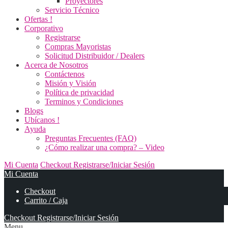
Proyectores
Servicio Técnico
Ofertas !
Corporativo
Registrarse
Compras Mayoristas
Solicitud Distribuidor / Dealers
Acerca de Nosotros
Contáctenos
Misión y Visión
Política de privacidad
Terminos y Condiciones
Blogs
Ubícanos !
Ayuda
Preguntas Frecuentes (FAQ)
¿Cómo realizar una compra? – Video
Mi Cuenta
Checkout
Registrarse/Iniciar Sesión
Mi Cuenta
Checkout
Carrito / Caja
Checkout
Registrarse/Iniciar Sesión
Menu