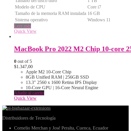
Tamaño del disco duro
1 TB
Modelo de CPU
Core i7
Tamaño de la memoria RAM instalada
16 GB
Sistema operativo
Windows 11
Leer más
Quick View
0
out of 5
$
1.347,00
Apple M2 10-Core Chip
8GB Unified RAM | 256GB SSD
13.3″ 2560 x 1600 Retina IPS Display
10-Core GPU | 16-Core Neural Engine
Añadir al carrito
Quick View
Distribuidores de Tecnología
Cornelio Merchan y José Peralta, Cuenca, Ecuador