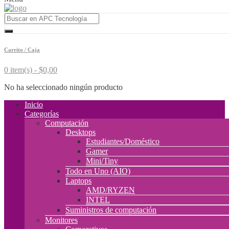
Carrito / Caja
0 item(s) -
$
0,00
No ha seleccionado ningún producto
Inicio
Categorías
Computación
Desktops
Estudiantes/Doméstico
Gamer
Mini/Tiny
Todo en Uno (AIO)
Laptops
AMD/RYZEN
INTEL
Suministros de computación
Monitores