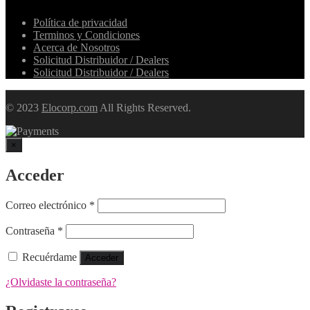
Política de privacidad
Terminos y Condiciones
Acerca de Nosotros
Solicitud Distribuidor / Dealers
Solicitud Distribuidor / Dealers
© 2023
Elocorp.com
All Rights Reserved.
×
Acceder
Obligatorio
Correo electrónico
*
Obligatorio
Contraseña
*
Recuérdame
Acceder
¿Olvidaste la contraseña?