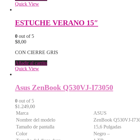
Quick View
ESTUCHE VERANO 15″
0
out of 5
$
8,00
CON CIERRE GRIS
Añadir al carrito
Quick View
Asus ZenBook Q530VJ-I73050
0
out of 5
$
1.249,00
Marca
ASUS
Nombre del modelo
ZenBook Q530VJ-I73
Tamaño de pantalla
15,6 Pulgadas
Color
Negro –