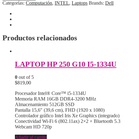
Latitude
Categorías:
Computación
,
INTEL
,
Laptops
Brands:
Dell
5420
Core™
i7-
1185G7
256GB
SSD
Productos relacionados
16GB
14′
WIN10
Pro
LAPTOP HP 250 G10 I5-1334U
GRAY
2M
DE5420-
0
out of 5
I7-
$
819,00
11TH-
16-
Procesador Intel® Core™ i5-1334U
256
Memoria RAM 16GB DDR4-3200 MHz
cantidad
Almacenamiento 512GB SSD
Pantalla 15,6″ (39,6 cm), FHD (1920 x 1080)
Controlador gráfico Intel Iris Xe Graphics (integrado)
Conectividad Wi-Fi 6 (802.11ax) 2×2 + Bluetooth 5.3
Webcam HD 720p
Añadir al carrito