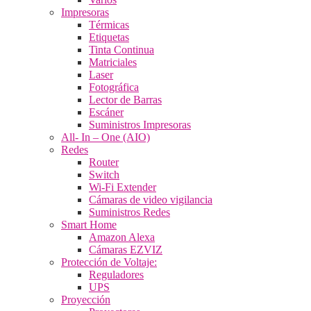
Impresoras
Térmicas
Etiquetas
Tinta Continua
Matriciales
Laser
Fotográfica
Lector de Barras
Escáner
Suministros Impresoras
All- In – One (AIO)
Redes
Router
Switch
Wi-Fi Extender
Cámaras de video vigilancia
Suministros Redes
Smart Home
Amazon Alexa
Cámaras EZVIZ
Protección de Voltaje:
Reguladores
UPS
Proyección