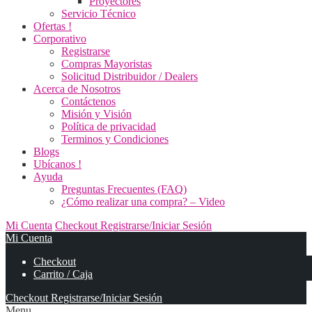
Proyectores
Servicio Técnico
Ofertas !
Corporativo
Registrarse
Compras Mayoristas
Solicitud Distribuidor / Dealers
Acerca de Nosotros
Contáctenos
Misión y Visión
Política de privacidad
Terminos y Condiciones
Blogs
Ubícanos !
Ayuda
Preguntas Frecuentes (FAQ)
¿Cómo realizar una compra? – Video
Mi Cuenta
Checkout
Registrarse/Iniciar Sesión
Mi Cuenta
Checkout
Carrito / Caja
Checkout
Registrarse/Iniciar Sesión
Menu