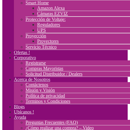
Smart Home
Amazon Alexa
Cámaras EZVIZ
Protección de Voltaje:
Reguladores
UPS
Proyección
Proyectores
Servicio Técnico
Ofertas !
Corporativo
Registrarse
Compras Mayoristas
Solicitud Distribuidor / Dealers
Acerca de Nosotros
Contáctenos
Misión y Visión
Política de privacidad
Terminos y Condiciones
Blogs
Ubícanos !
Ayuda
Preguntas Frecuentes (FAQ)
¿Cómo realizar una compra? – Video