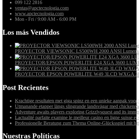
099 122 2816
ventas@apctecnologia.com
www.apctecnologia.com
Mon - Fri / 9:00 AM - 6:00 PM
Los más Vendidos
PROYECTOR VIEWSONIC LS500WH 2000 ANSI Lumens WXG
PROYECTOR/EPSON POWERLITE E24 XGA 3600 LUME
PROYECTOR EPSON POWERLITE W49 3LCD WXGA 38
Post Recientes
Krachtige resultaten met giga spinz en een unieke aanpak voor
Utmanande etapper längs slingrande landsvägar med chickenro
Adventure awaits players exploring Grizzlysquest and its immer
Lactualité parfaite examine le meilleur casino en ligne suisse et 
Professionelle Beratung zum Thema Online-Glücksspiel mit http
Nuestras Políticas