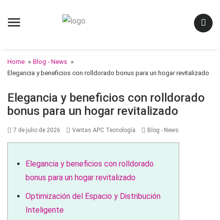
Menu
Home
»
Blog - News
»
Elegancia y beneficios con rolldorado bonus para un hogar revitalizado
Elegancia y beneficios con rolldorado
bonus para un hogar revitalizado
Posted
Author
Categories
7 de julio de 2026
Ventas APC Tecnología
Blog - News
on
Elegancia y beneficios con rolldorado
bonus para un hogar revitalizado
Optimización del Espacio y Distribución
Inteligente