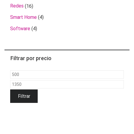
Redes
(16)
Smart Home
(4)
Software
(4)
Filtrar por precio
Precio
mínimo
Precio
máximo
Filtrar