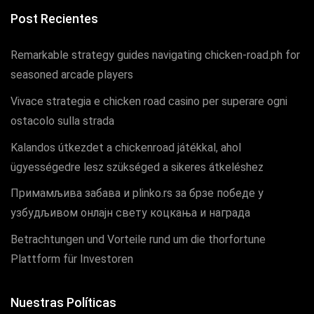
Post Recientes
Remarkable strategy guides navigating chicken-road.ph for
seasoned arcade players
Vivace strategia e chicken road casino per superare ogni
ostacolo sulla strada
Kalandos útkezdet a chickenroad játékkal, ahol
ügyességedre lesz szükséged a sikeres átkeléshez
Примамљива забава и plinko.rs за брзе победе у
узбудљивом онлајн свету коцкања и награда
Betrachtungen und Vorteile rund um die thorfortune
Plattform für Investoren
Nuestras Políticas