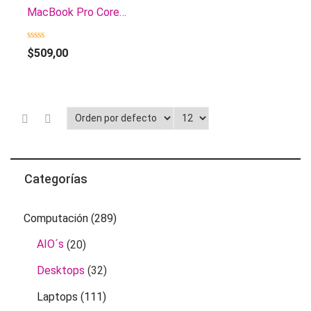
MacBook Pro Core i5 1.4GHz 128GB SSD 8GB 13.3′ BT MacOS Touch FUHN2LL/A
0
$
509,00
out
of
5
Categorías
Computación
(289)
AIO´s
(20)
Desktops
(32)
Laptops
(111)