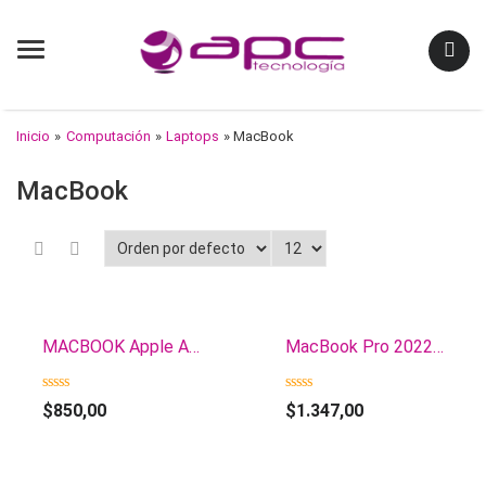
Menu
Inicio
»
Computación
»
Laptops
» MacBook
MacBook
MACBOOK Apple Air 13′, M1 w/ 8-core CPU and 8-core GPU, 512GB – Silver MGNA3LA/A
MacBook Pro 2022 M2 Chip 10-core 256GB SSD 8GB 13.3′ Retina Display MacOS Monterey 12 MNEH3LL/A-NOB
0
0
$
850,00
$
1.347,00
out
out
of
of
5
5