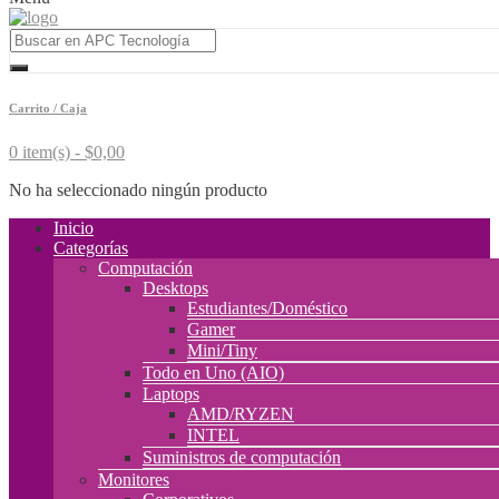
Carrito / Caja
0 item(s) -
$
0,00
No ha seleccionado ningún producto
Inicio
Categorías
Computación
Desktops
Estudiantes/Doméstico
Gamer
Mini/Tiny
Todo en Uno (AIO)
Laptops
AMD/RYZEN
INTEL
Suministros de computación
Monitores