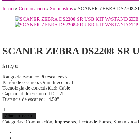
Inicio
»
Computación
»
Suministros
» SCANER ZEBRA DS2208-S
SCANER ZEBRA DS2208-SR U
$
112,00
Rango de escaneo: 30 escaneos/s
Patrón de escaneo: Omnidireccional
Tecnología de conectividad: Cable
Capacidad de escaneo: 1D – 2D
Distancia de escaneo: 14,50″
SCANER
ZEBRA
Añadir al carrito
DS2208-
Categorías:
Computación
,
Impresoras
,
Lector de Barras
,
Suministros
SR
USB
KIT