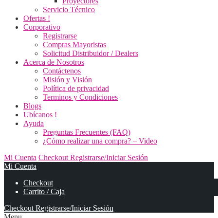
Proyectores
Servicio Técnico
Ofertas !
Corporativo
Registrarse
Compras Mayoristas
Solicitud Distribuidor / Dealers
Acerca de Nosotros
Contáctenos
Misión y Visión
Política de privacidad
Terminos y Condiciones
Blogs
Ubícanos !
Ayuda
Preguntas Frecuentes (FAQ)
¿Cómo realizar una compra? – Video
Mi Cuenta
Checkout
Registrarse/Iniciar Sesión
Mi Cuenta
Checkout
Carrito / Caja
Checkout
Registrarse/Iniciar Sesión
Menu