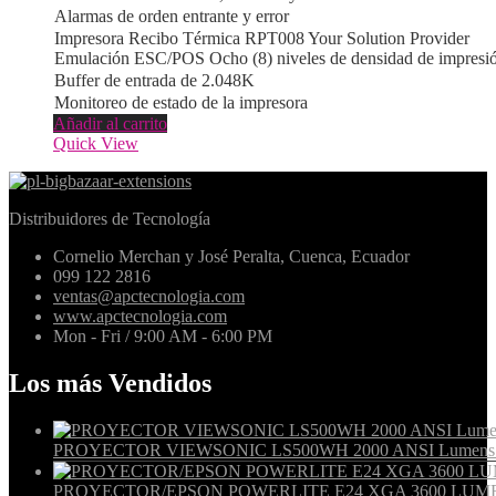
Alarmas de orden entrante y error
Impresora Recibo Térmica RPT008 Your Solution Provider
Emulación ESC/POS Ocho (8) niveles de densidad de impresi
Buffer de entrada de 2.048K
Monitoreo de estado de la impresora
Añadir al carrito
Quick View
Distribuidores de Tecnología
Cornelio Merchan y José Peralta, Cuenca, Ecuador
099 122 2816
ventas@apctecnologia.com
www.apctecnologia.com
Mon - Fri / 9:00 AM - 6:00 PM
Los más Vendidos
PROYECTOR VIEWSONIC LS500WH 2000 ANSI Lumens WXG
PROYECTOR/EPSON POWERLITE E24 XGA 3600 LUME