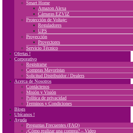
Smart Home
Amazon Alexa
Cámaras EZVIZ
Protección de Voltaje:
Reguladores
UPS
Proyección
Proyectores
Servicio Técnico
Ofertas !
Corporativo
Registrarse
Compras Mayoristas
Solicitud Distribuidor / Dealers
Acerca de Nosotros
Contáctenos
Misión y Visión
Política de privacidad
Terminos y Condiciones
Blogs
Ubícanos !
Ayuda
Preguntas Frecuentes (FAQ)
¿Cómo realizar una compra? – Video