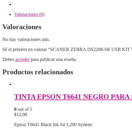
W/STAND
ZEB-
DS2208-
Valoraciones (0)
SR7U2100S
cantidad
Valoraciones
No hay valoraciones aún.
Sé el primero en valorar “SCANER ZEBRA DS2208-SR USB K
Debes
acceder
para publicar una reseña.
Productos relacionados
TINTA EPSON T6641 NEGRO PARA 
0
out of 5
$
12,00
Epson T6641 Black Ink for L200 System: