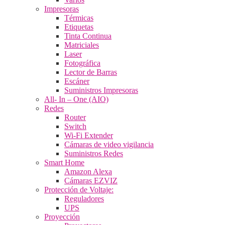
Impresoras
Térmicas
Etiquetas
Tinta Continua
Matriciales
Laser
Fotográfica
Lector de Barras
Escáner
Suministros Impresoras
All- In – One (AIO)
Redes
Router
Switch
Wi-Fi Extender
Cámaras de video vigilancia
Suministros Redes
Smart Home
Amazon Alexa
Cámaras EZVIZ
Protección de Voltaje:
Reguladores
UPS
Proyección