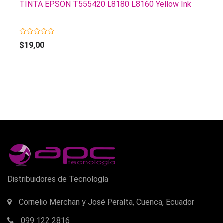
TINTA EPSON T555420 L8180 L8160 Yellow Ink
0
$
19,00
out
of
5
Distribuidores de Tecnología
Cornelio Merchan y José Peralta, Cuenca, Ecuador
099 122 2816