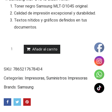
Toner negro Samsung MLT-D104S original.
Calidad de impresión excepcional y durabilidad.
Textos nítidos y gráficos definidos en tus
documentos.
TONER
Añadir al carrito
SAMSUNG
MLT-
D104S
SKU:
7865217678434
NEGRO
Categorías:
Impresoras
,
Suministros Impresoras
cantidad
Brands:
Samsung