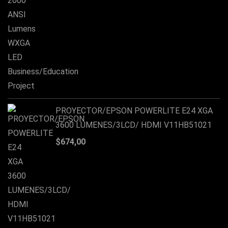
PROYECTOR/EPSON POWERLITE E24 XGA
3600 LUMENES/3LCD/ HDMI V11HB51021
$
674,00