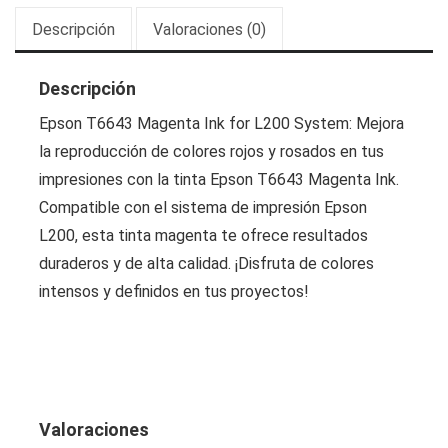
Descripción
Valoraciones (0)
Descripción
Epson T6643 Magenta Ink for L200 System: Mejora
la reproducción de colores rojos y rosados en tus
impresiones con la tinta Epson T6643 Magenta Ink.
Compatible con el sistema de impresión Epson
L200, esta tinta magenta te ofrece resultados
duraderos y de alta calidad. ¡Disfruta de colores
intensos y definidos en tus proyectos!
Valoraciones