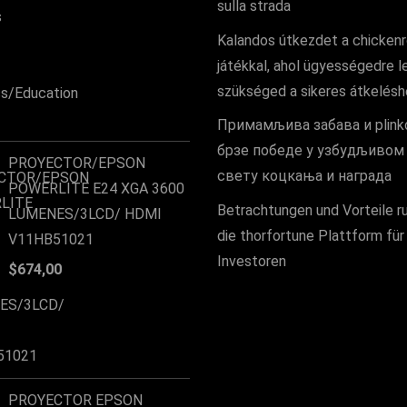
sulla strada
Kalandos útkezdet a chicken
játékkal, ahol ügyességedre l
szükséged a sikeres átkelés
Примамљива забава и plinko
брзе победе у узбудљивом 
PROYECTOR/EPSON
свету коцкања и награда
POWERLITE E24 XGA 3600
Betrachtungen und Vorteile r
LUMENES/3LCD/ HDMI
die thorfortune Plattform für
V11HB51021
Investoren
$
674,00
PROYECTOR EPSON