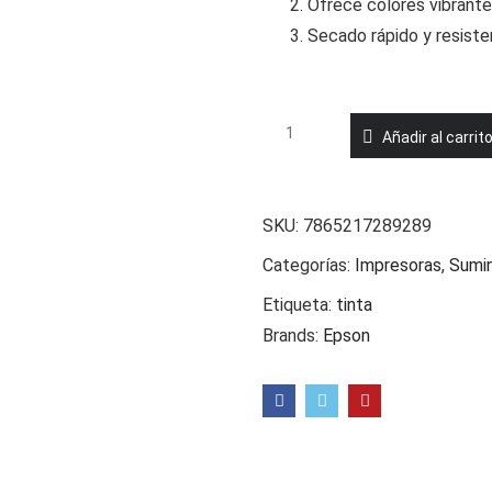
Ofrece colores vibrante
Secado rápido y resist
TINTA
Añadir al carrit
EPSON
T555220
L8180
SKU:
7865217289289
L8160
Categorías:
Impresoras
,
Sumin
Cyan
Etiqueta:
tinta
Ink
Brands:
Epson
cantidad