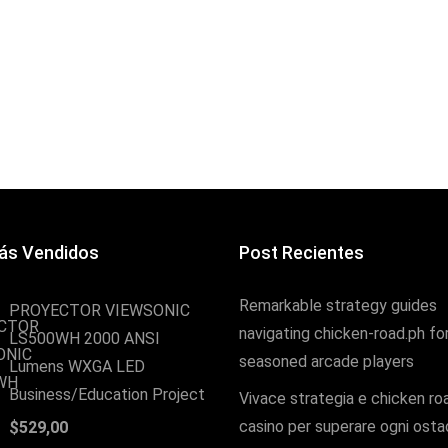
ás Vendidos
Post Recientes
Remarkable strategy guides
PROYECTOR VIEWSONIC
navigating chicken-road.ph fo
LS500WH 2000 ANSI
seasoned arcade players
Lumens WXGA LED
Business/Education Project
Vivace strategia e chicken ro
casino per superare ogni osta
$
529,00