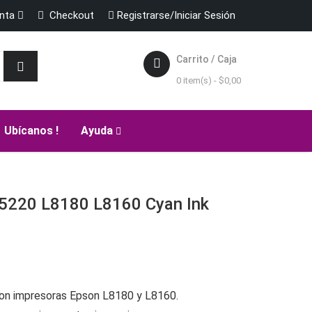
enta
Checkout
Registrarse/Iniciar Sesión
Carrito / Caja
0 item(s) -
$
0,00
Ubícanos !
Ayuda
220 L8180 L8160 Cyan Ink
con impresoras Epson L8180 y L8160.