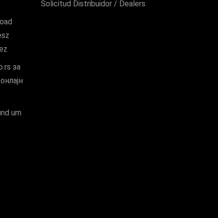
Solicitud Distribuidor / Dealers
road
esz
hez
.rs за
онлајн
und um