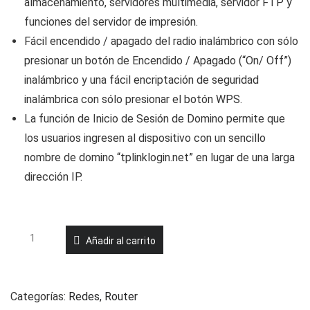
almacenamiento, servidores multimedia, servidor FTP y
funciones del servidor de impresión.
Fácil encendido / apagado del radio inalámbrico con sólo
presionar un botón de Encendido / Apagado (“On/ Off”)
inalámbrico y una fácil encriptación de seguridad
inalámbrica con sólo presionar el botón WPS.
La función de Inicio de Sesión de Domino permite que
los usuarios ingresen al dispositivo con un sencillo
nombre de domino “tplinklogin.net” en lugar de una larga
dirección IP.
ROUTER
Añadir al carrito
WIRELESS
TL-
WR1042ND
Categorías:
Redes
,
Router