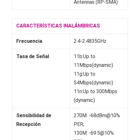
Antennas (RP-SMA)
CARACTERÍSTICAS INALÁMBRICAS
Frecuencia
2.4-2.4835GHz
Tasa de Señal
11b:Up to
11Mbps(dynamic)
11g:Up to
54Mbps(dynamic)
11n:Up to 300Mbps
(dynamic)
Sensibilidad de
270M: -68dBm@10%
Recepción
PER;
130M: -69.5@10%