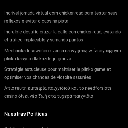
Incrível jornada virtual com chickenroad para testar seus
reflexos e evitar o caos na pista
Increíble desafío cruzar la calle con chickenroad, evitando
el tráfico implacable y sumando puntos
Mechanika losowości i szansa na wygraną w fascynującym
plinko kasyno dla każdego gracza
Stratégie astucieuse pour maîtriser le plinko game et
optimiser vos chances de victoire assurées
Απίστευτη εμπειρία παιχνιδιού και το needforslots
casino δίνει νέα ζωή στα τυχερά παιχνίδια
Nuestras Políticas