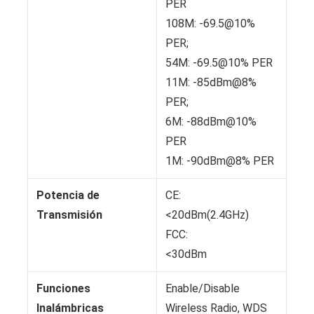
PER
108M: -69.5@10%
PER;
54M: -69.5@10% PER
11M: -85dBm@8%
PER;
6M: -88dBm@10%
PER
1M: -90dBm@8% PER
Potencia de
CE:
Transmisión
<20dBm(2.4GHz)
FCC:
<30dBm
Funciones
Enable/Disable
Inalámbricas
Wireless Radio, WDS