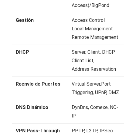
Access)/BigPond
Gestión
Access Control
Local Management
Remote Management
DHCP
Server, Client, DHCP
Client List,
Address Reservation
Reenvío de Puertos
Virtual Server,Port
Triggering, UPnP, DMZ
DNS Dinámico
DynDns, Comexe, NO-
IP
VPN Pass-Through
PPTP, L2TP, IPSec