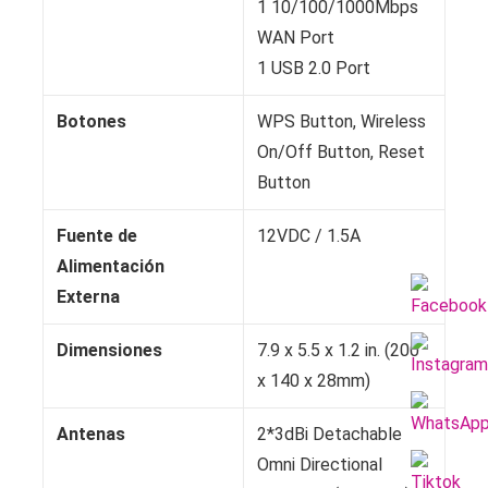
1 10/100/1000Mbps
WAN Port
1 USB 2.0 Port
Botones
WPS Button, Wireless
On/Off Button, Reset
Button
Fuente de
12VDC / 1.5A
Alimentación
Externa
Dimensiones
7.9 x 5.5 x 1.2 in. (200
x 140 x 28mm)
Antenas
2*3dBi Detachable
Omni Directional