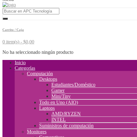
Carrito / Caja
0 item(s) -
$
0,00
No ha seleccionado ningún producto
Inicio
Categorías
Computación
Desktops
Estudiantes/Doméstico
Gamer
Mini/Tiny
Todo en Uno (AIO)
Laptops
AMD/RYZEN
INTEL
Suministros de computación
Monitores