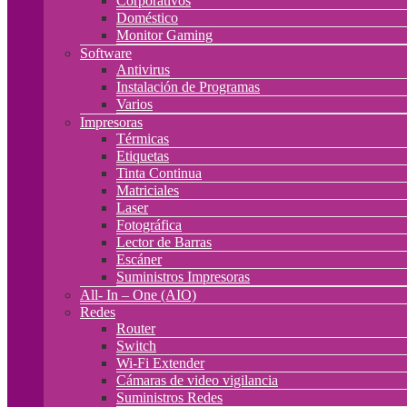
Corporativos
Doméstico
Monitor Gaming
Software
Antivirus
Instalación de Programas
Varios
Impresoras
Térmicas
Etiquetas
Tinta Continua
Matriciales
Laser
Fotográfica
Lector de Barras
Escáner
Suministros Impresoras
All- In – One (AIO)
Redes
Router
Switch
Wi-Fi Extender
Cámaras de video vigilancia
Suministros Redes