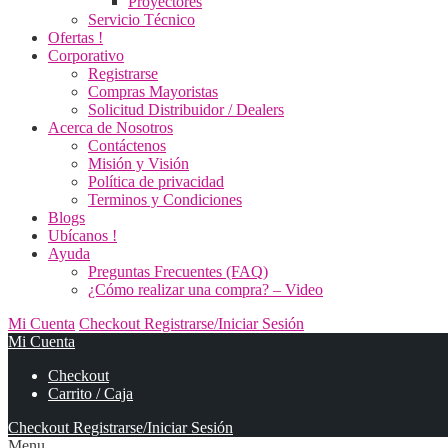
Proyectores
Servicio Técnico
Ofertas !
Corporativo
Registrarse
Compras Mayoristas
Solicitud Distribuidor / Dealers
Acerca de Nosotros
Contáctenos
Misión y Visión
Política de privacidad
Terminos y Condiciones
Blogs
Ubícanos !
Ayuda
Preguntas Frecuentes (FAQ)
¿Cómo realizar una compra? – Video
Mi Cuenta
Checkout
Registrarse/Iniciar Sesión
Mi Cuenta
Checkout
Carrito / Caja
Checkout
Registrarse/Iniciar Sesión
Menu