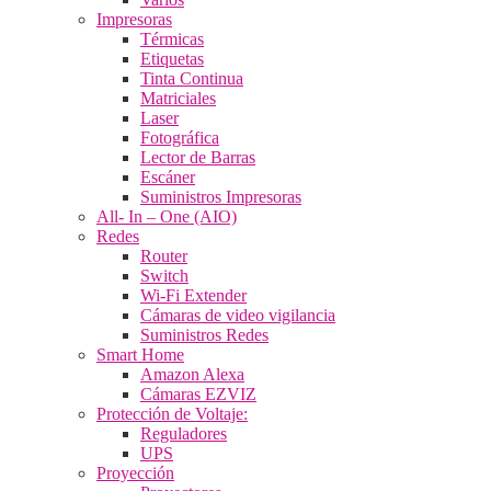
Impresoras
Térmicas
Etiquetas
Tinta Continua
Matriciales
Laser
Fotográfica
Lector de Barras
Escáner
Suministros Impresoras
All- In – One (AIO)
Redes
Router
Switch
Wi-Fi Extender
Cámaras de video vigilancia
Suministros Redes
Smart Home
Amazon Alexa
Cámaras EZVIZ
Protección de Voltaje:
Reguladores
UPS
Proyección