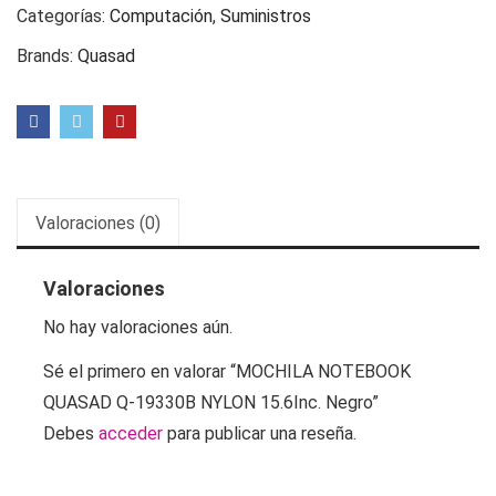
Q-
Categorías:
Computación
,
Suministros
19330B
Brands:
Quasad
NYLON
15.6Inc.
Negro
cantidad
Valoraciones (0)
Valoraciones
No hay valoraciones aún.
Sé el primero en valorar “MOCHILA NOTEBOOK
QUASAD Q-19330B NYLON 15.6Inc. Negro”
Debes
acceder
para publicar una reseña.