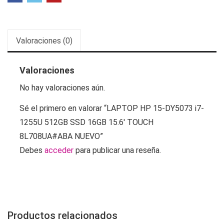
SSD
16GB
15.6'
Valoraciones (0)
TOUCH
8L708UA#ABA
Valoraciones
NUEVO
cantidad
No hay valoraciones aún.
Sé el primero en valorar “LAPTOP HP 15-DY5073 i7-
1255U 512GB SSD 16GB 15.6′ TOUCH
8L708UA#ABA NUEVO”
Debes
acceder
para publicar una reseña.
Productos relacionados