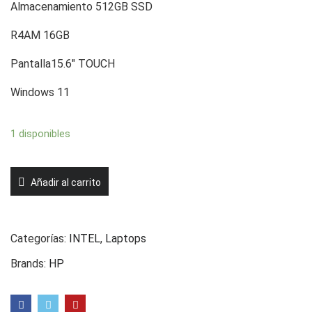
Almacenamiento 512GB SSD
R4AM 16GB
Pantalla15.6″ TOUCH
Windows 11
1 disponibles
LAPTOP
Añadir al carrito
HP
15-
DY5073
Categorías:
INTEL
,
Laptops
i7-
Brands:
HP
1255U
512GB