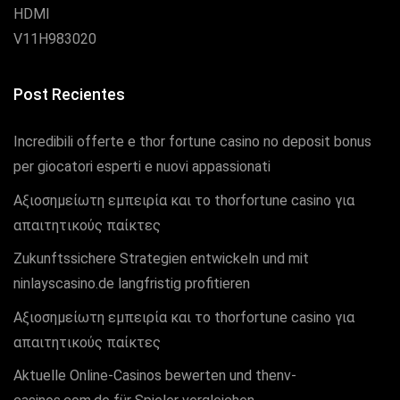
Post Recientes
Incredibili offerte e thor fortune casino no deposit bonus
per giocatori esperti e nuovi appassionati
Αξιοσημείωτη εμπειρία και το thorfortune casino για
απαιτητικούς παίκτες
Zukunftssichere Strategien entwickeln und mit
ninlayscasino.de langfristig profitieren
Αξιοσημείωτη εμπειρία και το thorfortune casino για
απαιτητικούς παίκτες
Aktuelle Online-Casinos bewerten und thenv-