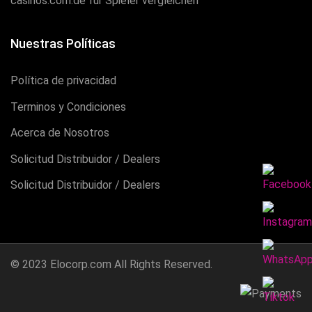
casinos.com.de für Spieler vergleichen
Nuestras Políticas
Política de privacidad
Terminos y Condiciones
Acerca de Nosotros
Solicitud Distribuidor / Dealers
Solicitud Distribuidor / Dealers
© 2023
Elocorp.com
All Rights Reserved.