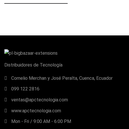
Distribuidores de Tecnología
Cornelio Merchan y José Peralta, Cuenca, Ecuador
099 122 2816
ventas@apctecnologia.com
www.apctecnologia.com
Mon - Fri / 9:00 AM - 6:00 PM